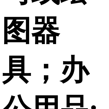
图器
具；办