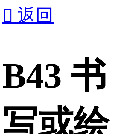

返回
B43 书
写或绘