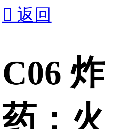

返回
C06 炸
药；火