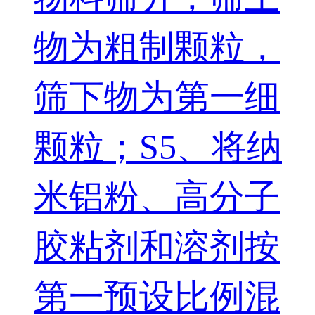
物为粗制颗粒，
筛下物为第一细
颗粒；S5、将纳
米铝粉、高分子
胶粘剂和溶剂按
第一预设比例混