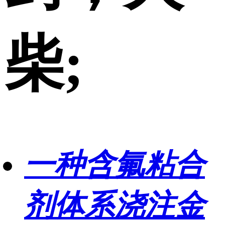
柴;
一种含氟粘合
剂体系浇注金