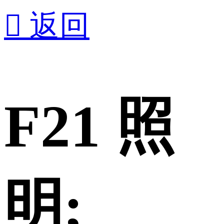

返回
F21 照
明;