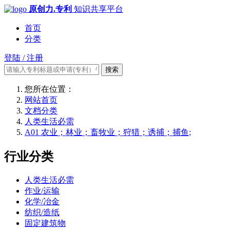
原创力.专利
知识共享平台
首页
分类
登陆 / 注册
搜索
您所在位置：
网站首页
文档分类
人类生活必需
A01 农业；林业；畜牧业；狩猎；诱捕；捕鱼;
行业分类
人类生活必需
作业/运输
化学/冶金
纺织/造纸
固定建筑物