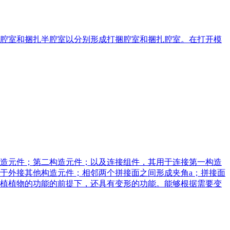
腔室和捆扎半腔室以分别形成打捆腔室和捆扎腔室。在打开模
造元件；第二构造元件；以及连接组件，其用于连接第一构造
于外接其他构造元件；相邻两个拼接面之间形成夹角a；拼接面
植植物的功能的前提下，还具有变形的功能。能够根据需要变