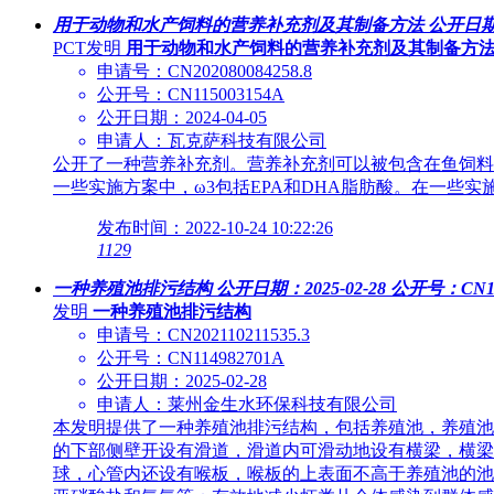
用于动物和水产饲料的营养补充剂及其制备方法
公开日期：
PCT发明
用于动物和水产饲料的营养补充剂及其制备方
申请号：CN202080084258.8
公开号：CN115003154A
公开日期：2024-04-05
申请人：瓦克萨科技有限公司
公开了一种营养补充剂。营养补充剂可以被包含在鱼饲料中。营养
一些实施方案中，ω3包括EPA和DHA脂肪酸。在一些实施方案
发布时间：2022-10-24 10:22:26
1129
一种养殖池排污结构
公开日期：2025-02-28
公开号：CN11
发明
一种养殖池排污结构
申请号：CN202110211535.3
公开号：CN114982701A
公开日期：2025-02-28
申请人：莱州金生水环保科技有限公司
本发明提供了一种养殖池排污结构，包括养殖池，养殖池
的下部侧壁开设有滑道，滑道内可滑动地设有横梁，横梁
球，心管内还设有喉板，喉板的上表面不高于养殖池的池