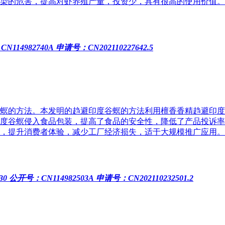
染的危害，提高对虾养殖产量，投资少，具有很高的使用价值。
N114982740A
申请号：CN202110227642.5
螟的方法。本发明的趋避印度谷螟的方法利用檀香香精趋避印度
度谷螟侵入食品包装，提高了食品的安全性，降低了产品投诉率
，提升消费者体验，减少工厂经济损失，适于大规模推广应用。
30
公开号：CN114982503A
申请号：CN202110232501.2