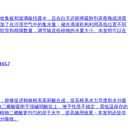
收集板和玻璃板结露水，且在白天还能将吸附剂床夜晚或清晨
加了在沙漠空气中的集水量；储水滴灌机构利用高低位置不同
软管和棉绳数量，调节输送给植物的水量大小。本发明可以在
65.7
，能够促进棉株根系茉莉酸合成，提高根系水力导度和水分吸
物二烯酸吸附于强碱弱酸盐上，便于性质不稳定，需低温保存的
‑氧植物二烯酸更均匀的溶于水中，提高施用效果；本发明还提供
分吸收。