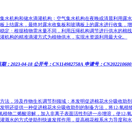
集水机构和储水滴灌机构；空气集水机构在夜晚或清晨利用露水
板上结露水，最终对露水收集板和玻璃板上的露水进行收集，增
稳定；根据植物需水量不同，利用压绳机构调节进行供水的棉线
灌机构的精准滴灌方式为植物供水，实现水资源利用最大化。
：2023-04-18
公开号：CN114982758A
申请号：CN2022106001
方法，涉及作物生长调节剂领域；本发明促进棉花水分吸收助剂
发明还提供一种促进棉花水分吸收助剂的制备方法，将12‑氧植
2‑氧植物二烯酸溶解，加入非离子表面活性剂进一步增溶，使12
灌溉水的方式使助剂快速发挥作用，提高棉花根系水力导度和水