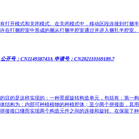
有打开模式和关闭模式。在关闭模式中，移动区段连接到打捆半
许在打捆腔室中形成的捆从打捆半腔室通过并进入捆扎半腔室。
公开号：CN114938743A
申请号：CN202110169189.7
的目的是这样实现的：一种景观旋转构造单元，包括有：第一构
体结构为：内部可种植植物的种植腔体；至少两个拼接面，其用
拼接接口继而实现两个构造元件之间的连接和旋转。在保留了种