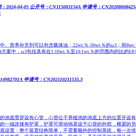
2024-04-05
公开号：CN115003154A
申请号：CN202080084258
法
补充剂可以包含载体油；22wt.％‑30wt.％的ω3；和8wt
中，ω3包括具有在1:10wt.％至10:1wt.％的范围内的比的E
4982701A
申请号：CN202110211535.3
的池底贯穿设有心管，心管位于养殖池的池底上方的位置开设有
的一端连接有护罩，护罩可滑动地罩设于心管的外部，横梁的另
底设置；整个装置结构简单，不需要额外的控制系统，每一次排