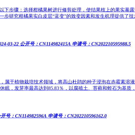
括以下步骤：选择柑橘果树进行修剪处理，使结果枝上的果实暴
进一步研究柑橘果实白皮层“蓝变”的致变因素和发生机理提供了技
4-03-22
公开号：CN114982415A
申请号：CN202210595988.5
于植物栽培技术领域，将高山杜鹃的种子浸泡在赤霉素溶液中24～4
休眠，发芽率最高达到85.83％，以腐殖土、苔藓和蛭石为基质
开号：CN114982596A
申请号：CN202210596162.0