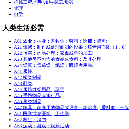
机械工程/照明/加热/武器/爆破
物理
电学
人类生活必需
A01 农业；林业；畜牧业；狩猎；诱捕；捕鱼;
A21 焙烤；制作或处理面团的设备；焙烤用面团〔1，8〕
A22 屠宰；肉品处理；家禽或鱼的加工;
A23 其他类不包含的食品或食料；及其处理;
A24 烟草；雪茄烟；纸烟；吸烟者用品;
A41 服装;
A42 帽类制品;
A43 鞋类;
A44 服饰缝纫用品；珠宝;
A45 手携物品或旅行品;
A46 刷类制品;
A47 家具；家庭用的物品或设备；咖啡磨；香料磨；一般
A61 医学或兽医学；卫生学;
A62 救生；消防;
A63 运动；游戏；娱乐活动;