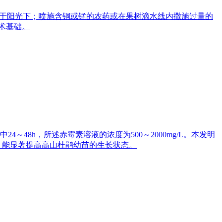
露于阳光下；喷施含铜或锰的农药或在果树滴水线内撒施过量的
术基础。
8h，所述赤霉素溶液的浓度为500～2000mg/L。本发明
，能显著提高高山杜鹃幼苗的生长状态。