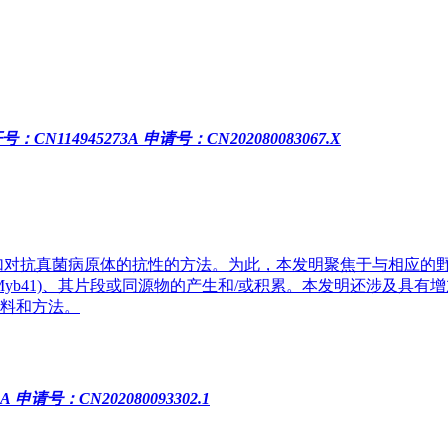
号：CN114945273A
申请号：CN202080083067.X
加对抗真菌病原体的抗性的方法。为此，本发明聚焦于与相应的
(Myb41)、其片段或同源物的产生和/或积累。本发明还涉及具
料和方法。
0A
申请号：CN202080093302.1