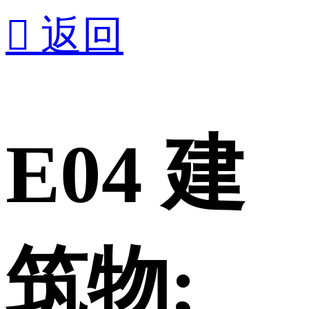

返回
E04 建
筑物;