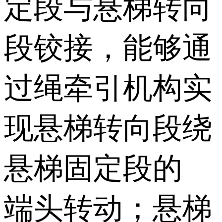
定段与悬梯转向
段铰接，能够通
过绳牵引机构实
现悬梯转向段绕
悬梯固定段的
端头转动；悬梯