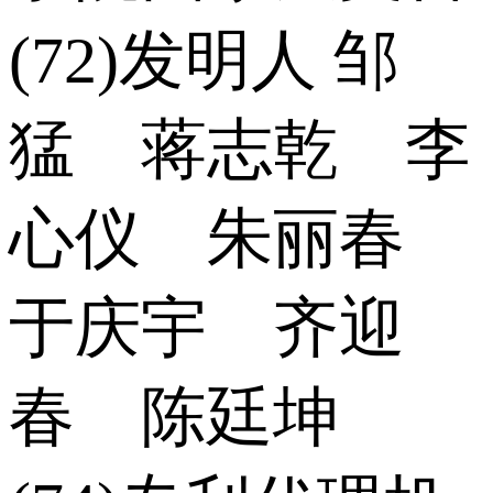
(72)发明人 邹
猛 蒋志乾 李
心仪 朱丽春
于庆宇 齐迎
春 陈廷坤