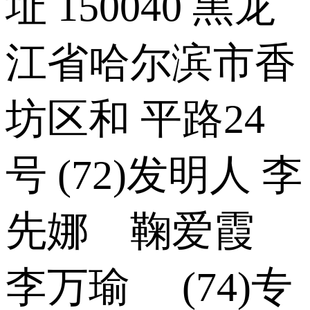
址 150040 黑龙
江省哈尔滨市香
坊区和 平路24
号 (72)发明人 李
先娜 鞠爱霞
李万瑜 (74)专