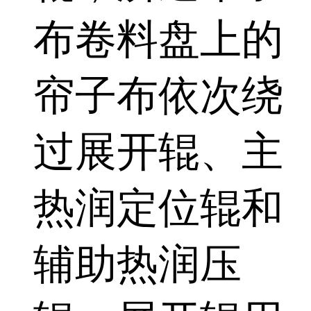
布卷料盘上的
帘子布依次绕
过展开辊、主
热润定位辊和
辅助热润压