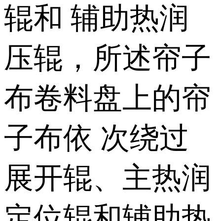
辊和 辅助热润
压辊，所述帘子
布卷料盘上的帘
子布依 次绕过
展开辊、主热润
定位辊和辅助热