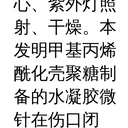
心、紫外灯照
射、干燥。本
发明甲基丙烯
酰化壳聚糖制
备的水凝胶微
针在伤口闭