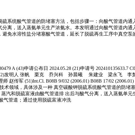
硫系统酸气管道的防堵塞方法，包括步骤一：向酸气管道内通入
气分离，送入蒸氨单元生产浓氨水。本发明通过向酸气管道内通
，避免水溶性盐分堵塞酸气管道，延长了脱硫再生工序中真空泵
 (43)申请公布日 2024.05.28 (21)申请号 202410135633.7 C01C
1 号 (72)发明人 张帆 栗克 乔兴科 孙晨曦 朱建业 梁
51)Int.Cl. B08B 9/032 (2006.01) B08B 17/02 (
煤化工技术领域，具体涉及一种 真空碳酸钾脱硫系统酸气管道的防堵
三：蒸汽和脱硫富液由酸气管道排 出后与酸气分离，送入蒸氨单元
塞酸气管道；通过使用脱硫富液冲洗