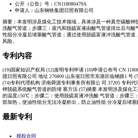
公开（公告）号：CN118080479A
申请人：山东钢铁集团日照有限公司
摘要：本发明涉及煤化工技术领域，具体涉及一种真空碳酸钾脱
洗酸气管道；步骤三：蒸汽和脱硫富液由酸气管道排出后与酸
性组分冷凝后堵塞酸气管道；通过使用脱硫富液冲洗酸气管道
风险。
专利内容
(19)国家知识产权局 (12)发明专利申请 (10)申请公布号 CN 118080479 A
团日照有限公司 地址 276800 山东省日照市东港区临钢路
(74)专利代理机构 济南舜源专利事务所有限公 司 37205 专利代理师 赵传军 (
钾脱硫系统酸气管道的防堵 塞方法 (57)摘要 本发明涉及
的温度≥50℃；步骤二：使用脱硫富液冲洗酸 气管道；步骤
部加热，使油性组分无法冷凝析出，防止油性组 分冷凝后堵
最新专利
授权合同