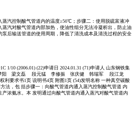
蒸汽控制酸气管道内的温度≥50℃；步骤二：使用脱硫富液冲
入蒸汽对酸气管道内部加热，使油性组分无法冷凝析出，防止油
的泵后输送管道的使用周期，降低了清洗成本及清洗过程的安全
 1/10 (2006.01) (22)申请日 2024.01.31 (71)申请人 山东钢铁集
永飞 李梦阳 梁文磊 段元猛 李修振 张庆健 韩瑞军 段江龙
2006.01) 权利要求书1页 说明书4页 附图1页 (54)发明名称 一种真空碳酸
塞方法，包 括步骤一：向酸气管道内通入蒸汽控制酸气管道 内
生产浓氨水。本 发明通过向酸气管道内通入蒸汽对酸气管道内