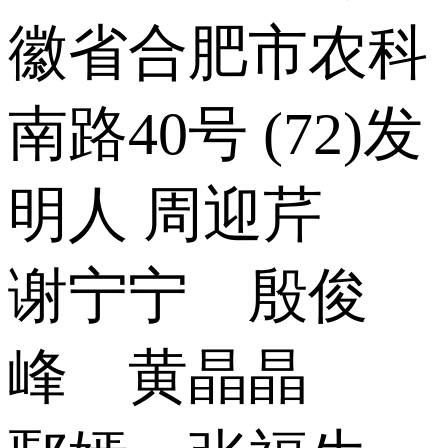
徽省合肥市农科
南路40号 (72)发
明人 周迎芹
谢宁宁 殷俊
峰 黄晶晶