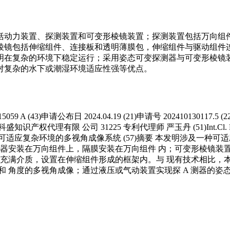
括动力装置、探测装置和可变形棱镜装置；探测装置包括万向组
棱镜包括伸缩组件、连接板和透明薄膜包，伸缩组件与驱动组件
明在复杂的环境下稳定运行；采用姿态可变探测器与可变形棱镜
对复杂的水下或潮湿环境适应性强等优点。
 A (43)申请公布日 2024.04.19 (21)申请号 202410130117.5 
限 公司 31225 专利代理师 严玉丹 (51)Int.Cl. H04N 13/282 (
发明名称 一种可适应复杂环境的多视角成像系统 (57)摘要 本发明涉
测器安装在万向组件上，隔膜安装在万向组件 内；可变形棱镜装
部充满介质，设置在伸缩组件形成的框架内。与 现有技术相比，
 角度的多视角成像；通过液压或气动装置实现探 A 测器的姿态